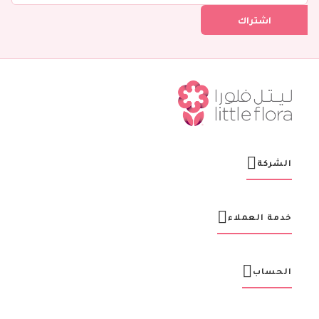
ل
اشتراك
ف
ي
ن
ش
ر
ت
ن
ا
ا
ل
ب
ر
الشركة
ي
د
ي
ة
خدمة العملاء
:
الحساب