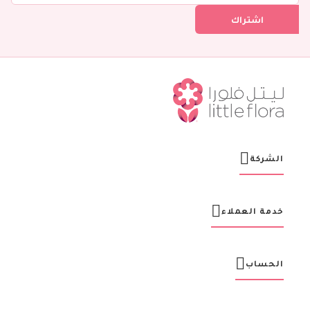
ل
اشتراك
ف
ي
ن
ش
ر
ت
ن
ا
ا
ل
ب
ر
الشركة
ي
د
ي
ة
خدمة العملاء
:
الحساب