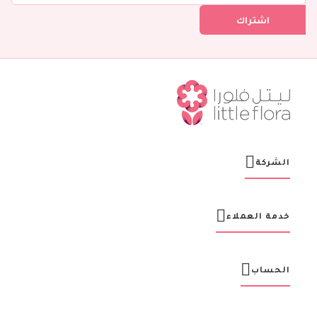
ل
اشتراك
ف
ي
ن
ش
ر
ت
ن
ا
ا
ل
ب
ر
الشركة
ي
د
ي
ة
خدمة العملاء
:
الحساب