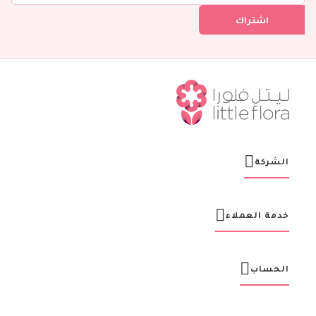
ل
اشتراك
ف
ي
ن
ش
ر
ت
ن
ا
ا
ل
ب
ر
الشركة
ي
د
ي
ة
خدمة العملاء
:
الحساب