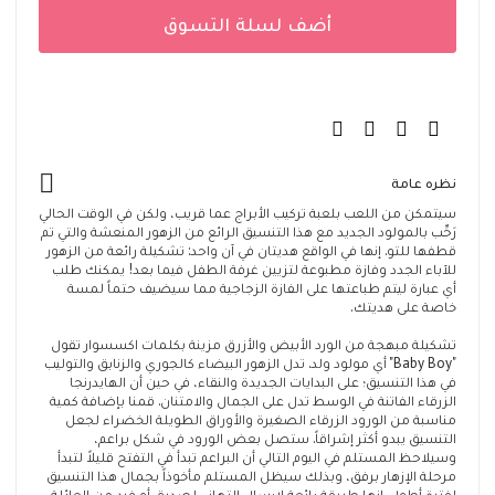
أضف لسلة التسوق
نظره عامة
سيتمكن من اللعب بلعبة تركيب الأبراج عما قريب، ولكن في الوقت الحالي
رَحِّب بالمولود الجديد مع هذا التنسيق الرائع من الزهور المنعشة والتي تم
قطفها للتو. إنها في الواقع هديتان في آن واحد: تشكيلة رائعة من الزهور
للآباء الجدد وفازة مطبوعة لتزيين غرفة الطفل فيما بعد! يمكنك طلب
أي عبارة ليتم طباعتها على الفازة الزجاجية مما سيضيف حتماً لمسة
خاصة على هديتك.
تشكيلة مبهجة من الورد الأبيض والأزرق مزينة بكلمات اكسسوار تقول
"Baby Boy" أي مولود ولد. تدل الزهور البيضاء كالجوري والزنابق والتوليب
في هذا التنسيق؛ على البدايات الجديدة والنقاء، في حين أن الهايدرنجا
الزرقاء الفاتنة في الوسط تدل على الجمال والامتنان. قمنا بإضافة كمية
مناسبة من الورود الزرقاء الصغيرة والأوراق الطويلة الخضراء لجعل
التنسيق يبدو أكثر إشراقاً. ستصل بعض الورود في شكل براعم،
وسيلاحظ المستلم في اليوم التالي أن البراعم تبدأ في التفتح قليلاً لتبدأ
مرحلة الإزهار برفق، وبذلك سيظل المستلم مأخوذاً بجمال هذا التنسيق
لفترة أطول. إنها طريقة رائعة لإرسال التهاني لصديق أو فرد من العائلة.