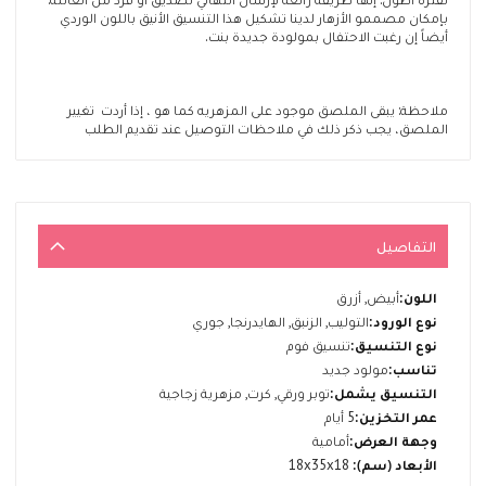
بإمكان مصممو الأزهار لدينا تشكيل هذا التنسيق الأنيق باللون الوردي
أيضاً إن رغبت الاحتفال بمولودة جديدة بنت.
ملاحظة: يبقى الملصق موجود على المزهريه كما هو ، إذا أردت تغيير
الملصق، يجب ذكر ذلك في ملاحظات التوصيل عند تقديم الطلب
التفاصيل
المزيد
أبيض, أزرق
من
التوليب, الزنبق, الهايدرنجا, جوري
المعلومات
تنسيق فوم
مولود جديد
توبر ورقي, كرت, مزهرية زجاجية
5 أيام
أمامية
18x35x18