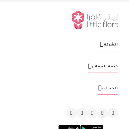
ش
ر
ت
ن
ا
ا
ل
ب
ر
الشركة
ي
د
ي
ة
خدمة العملاء
:
الحساب