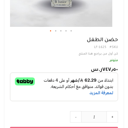
تخطي
حضن الطفل
إلى
LF-1625
SKU
بداية
معرض
كن أول من يراجع هذا المنتج
الصور
متوفر
٧٤٧٫٥٠ر.س‏
-
+