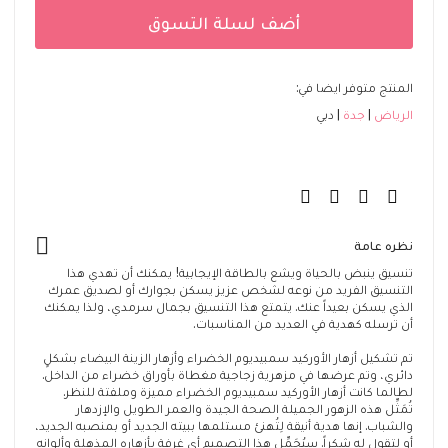
أضف لسلة التسوق
المنتج متوفر ايضا في:
الرياض
جدة
دبي
نظره عامة
تنسيق ينبض بالحياة ويشع بالطاقة الإيجابية! يمكنك أن تهدي هذا
التنسيق الفريد من نوعه لشخص عزيز يسكن بجوارك أو لصديق عمرك
الذي يسكن بعيداً عنك. يتمتع هذا التنسيق بجمال سرمدي، ولذا يمكنك
أن ترسله كهدية في العديد من المناسبات.
تم تشكيل أزهار الأوركيد سمبيديوم الخضراء وأزهار الزينة البيضاء بشكلٍ
دائري، وتم عرضها في مزهرية زجاجية مغطاة بأوراق خضراء من الداخل.
لطالما كانت أزهار الأوركيد سمبيديوم الخضراء مميزة وملفتة للنظر.
تُمَثِّل هذه الزهور الجميلة الصحة الجيدة والعمر الطويل والإزدهار
والشباب. إنها هدية أنيقة لِتُهنئ مستلمها ببيته الجديد أو بمنصبه الجديد،
أو لتقول له شكراً. سيُجَمِّل هذا التصميم أي غرفة بأزهاره المذهلة وألوانه