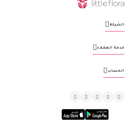
ا
ا
ل
ب
ر
الشركة
ي
د
ي
ة
خدمة العملاء
:
الحساب