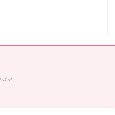
كن أول م