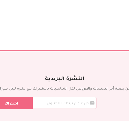
مؤسسات
تصاميم فاخرة
الزهور
اللون
أحمر
أصفر
أرجواني
برتقالي
أبيض
أزرق
وردي
النشرة البريدية
قرنفلي
ن يصله آخر التحديثات والعروض لكل المناسبات بالاشتراك مع نشرة ليتل فلورا ال
أخضر
س
مختلط
اشتراك
ج
النوع
ل
ف
التوليب
ي
الكالا
ن