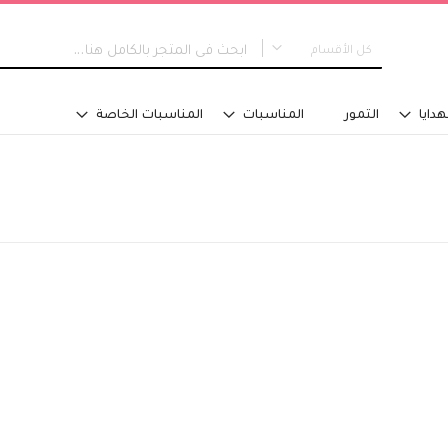
كل الأقسام
كل الأقسام
هدايا
التمور
المناسبات
المناسبات الخاصة
جديدنا
التخرج
نوع التصميم
مسكة عروس
باقات اليد
تنسيق في سلة
تنسيق فازة - مع ماء
تنسيق فازة - على اسفنج
تنسيق للطاولة
تنسيق على صينية
اكسسوارات تلبس
تصاميم خاصة
الفئة