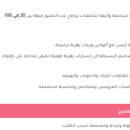
ورد مع شوكليت
إضافات
20 إلى 100
متناغمة وأنيقة لتجمعات يتراوح عدد الحضور فيها بين
عطور
شوكولاته
بالونات
كيك
ا يُنسى مع أقواس وزينات زهرية ترحيبية.
التمور
المناسبات
اميم البسيطة إلى مسارات زهرية طويلة تضفي فخامة على طاولة
يوم الميلاد
تمنيات بالشفاء
اولات الكيك والحلويات والبوفيه.
ذكرى الزواج
مولود جديد
لسات العروسين وتصاميم رومانسية مخصصة.
الزواج
بيت جديد
تهاني و تبريكات
مقترح
الشكر الجزيل
الخطوبة
ونة ومرحة ومصممة حسب الطلب.
أطيب الأمنيات