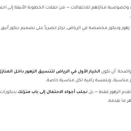
الزنبق
ء وخصوصية منازلهم للاحتفالات — من حفلات الخطوبة الأنيقة إلى احتفال
الأوركيد
الجوري
البيبي جوري
ور وديكور مخصصة في الرياض، تركز حصرياً على تصميم ديكور أنيق و
القرنفل
الخزامى
الأستوما
الهايدرنجا
دوار الشمس
الخيار الأول في الرياض لتنسيق الزهور داخل المنازل
 واضحة: أن نكون
السيمبيديوم
الجيبسوفيلا
 مناسبة، وبلمسة راقية لكل مناسبة خاصة.
الأقحوان
نجلب أجواء الاحتفال إلى باب منزلك
 نقدم الزهور فقط — بل
بديكورات 
ورود منوعة
ر ما نقدمه.
الهدايا
حزم هدايا مميزة
ورد وهدايا
نباتات زينة داخلية