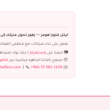
ليتل فلورا هومز — زهور تحول منزلك إلى 
نعمل على بناء شراكات مع منظمي الفعاليا
📷 تابعنا على
إنستغرام
/ تيك توك لمشاهدة
📦 تصفح باقاتنا الجاهزة مباشرة عبر
كتالو
tleflora.com
| 📞
+966 55 082 2658
✉️