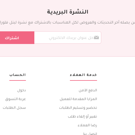
النشرة البريدية
ن يصله آخر التحديثات والعروض لكل المناسبات بالاشتراك مع نشرة ليتل فلورا ال
س
اشتراك
ج
ل
ف
ي
ن
ش
ر
خدمة العملاء
الحساب
ت
ن
ا
الدفع الآمن
دخول
ا
ل
المزايا المقدمة للعميل
عربة التسوق
ب
تحضير وتسليم الطلبات
سجل الطلبات
ر
ي
تغيير أو إلغاء طلب
د
رضا العملاء
ي
ة
اتصل بنا