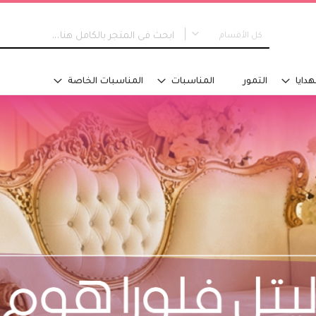
كل الأقسام
كل الأقسام
هدايا
التمور
المناسبات
المناسبات الخاصة
جديدنا
التخرج
نوع التصميم
مسكة عروس
باقات اليد
تنسيق في سلة
تنسيق فازة - مع ماء
تنسيق فازة - على اسفنج
تنسيق للطاولة
تنسيق على صينية
اكسسوارات تلبس
تصاميم خاصة
الفئة