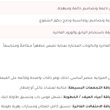
الاشتياق
ل ناعمة وتصاميم حالمة ومبهجة.
المناسبات الخاصة
اليوم الوطني السعودي
ية وتصاميم رومانسية ودمج ديكور الشموع.
يوم الحب
اليوم العالمي للمرأة
ة باستخدام الزنابق والورود الفاخرة.
عيد الفطر
يوم تأسيس المملكة
لفاخرة والبالونات المختارة بعناية تضمن مظهراً متكاملاً ومتناسقاً.
يوم المعلم
العودة للمدارس
يوم الأب
عيد الأضحى
رمضان
ن الميزانية عنصر أساسي، لذلك نوفر باقات واضحة وقائمة على القيم
يوم الأم
اقة التجمعات البسيطة:
مثالية لعشاء عائلي أو إفطار.
اقة أعياد الميلاد / الخطوبة:
تشمل قوس باب وتنسيق طاولة كيك و2–3 قطع مركزية
اقة الاحتفالات الفاخرة:
تنسيق كامل للمكان ومسارات زهرية طويلة و