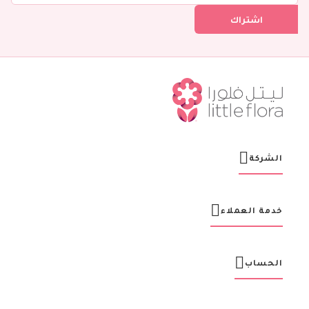
ل
اشتراك
ف
ي
ن
ش
ر
ت
ن
ا
ا
ل
ب
ر
الشركة
ي
د
ي
ة
خدمة العملاء
:
الحساب