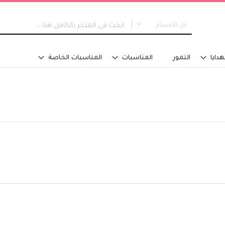
كل الأقسام
كل الأقسام
هدايا
التمور
المناسبات
المناسبات الخاصة
جديدنا
التخرج
نوع التصميم
مسكة عروس
باقات اليد
تنسيق في سلة
تنسيق فازة - مع ماء
تنسيق فازة - على اسفنج
تنسيق للطاولة
تنسيق على صينية
اكسسوارات تلبس
تصاميم خاصة
الفئة