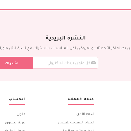
النشرة البريدية
ن يصله آخر التحديثات والعروض لكل المناسبات بالاشتراك مع نشرة ليتل فلورا ال
س
اشتراك
ج
ل
ف
ي
ن
ش
ر
خدمة العملاء
الحساب
ت
ن
ا
الدفع الآمن
دخول
ا
ل
المزايا المقدمة للعميل
عربة التسوق
ب
تحضير وتسليم الطلبات
سجل الطلبات