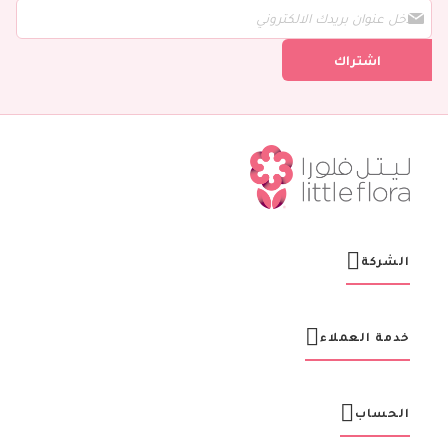
س
ج
ل
اشتراك
ف
ي
ن
ش
ر
ت
ن
ا
ا
ل
ب
ر
الشركة
ي
د
ي
ة
خدمة العملاء
:
الحساب