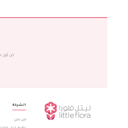
كن أول م
الشركة
من نحن
تطبيق ليتل فلورا