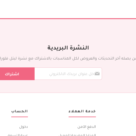
النشرة البريدية
ن يصله آخر التحديثات والعروض لكل المناسبات بالاشتراك مع نشرة ليتل فلورا ال
س
اشتراك
ج
ل
ف
ي
ن
ش
ر
خدمة العملاء
الحساب
ت
ن
ا
الدفع الآمن
دخول
ا
ل
المزايا المقدمة للعميل
عربة التسوق