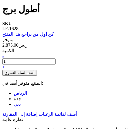
أطول برج
SKU
LF-1628
كن أول من يراجع هذا المنتج
متوفر
2,875.00ر.س‏
الكمية
-
+
أضف لسلة التسوق
المنتج متوفر أيضا في:
الرياض
جدة
دبي
أضف لقائمة الرغبات
إضافة إلى المقارنة
نظره عامة