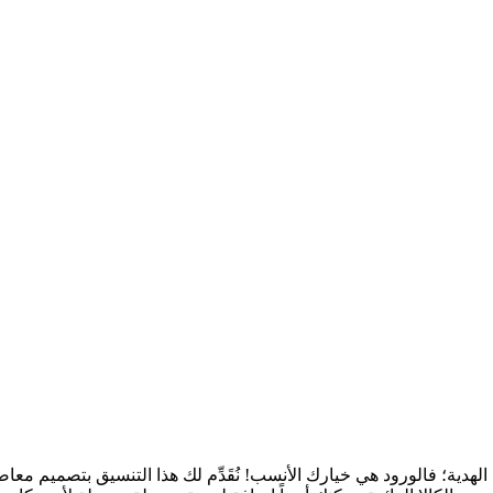
ية؛ فالورود هي خيارك الأنسب! نُقَدِّم لك هذا التنسيق بتصميم معاصر، 