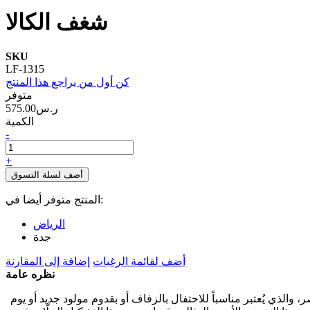
شغف الكالا
SKU
LF-1315
كن أول من يراجع هذا المنتج
متوفر
575.00ر.س‏
الكمية
-
+
أضف لسلة التسوق
المنتج متوفر أيضا في:
الرياض
جدة
أضف لقائمة الرغبات
إضافة إلى المقارنة
نظره عامة
والذي يُعتبر مناسباً للاحتفال بالزفاف أو بقدوم مولود جديد أو يوم