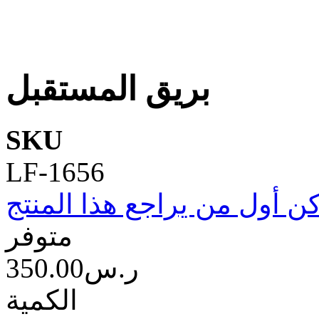
بريق المستقبل
SKU
LF-1656
ن أول من يراجع هذا المنتج
متوفر
350.00ر.س‏
الكمية