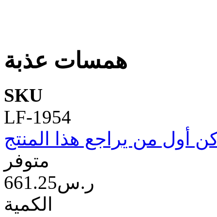
همسات عذبة
SKU
LF-1954
ن أول من يراجع هذا المنتج
متوفر
661.25ر.س‏
الكمية