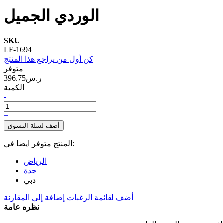
الوردي الجميل
SKU
LF-1694
كن أول من يراجع هذا المنتج
متوفر
396.75ر.س‏
الكمية
-
+
أضف لسلة التسوق
المنتج متوفر ايضا في:
الرياض
جدة
دبي
أضف لقائمة الرغبات
إضافة إلى المقارنة
نظره عامة