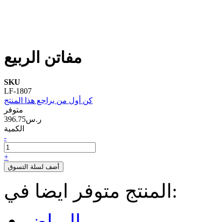
مفاتن الربيع
SKU
LF-1807
كن أول من يراجع هذا المنتج
متوفر
396.75ر.س‏
الكمية
-
+
أضف لسلة التسوق
المنتج متوفر ايضا في:
الرياض