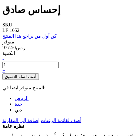
إحساس صادق
SKU
LF-1652
كن أول من يراجع هذا المنتج
متوفر
977.50ر.س‏
الكمية
-
+
أضف لسلة التسوق
المنتج متوفر ايضا في:
الرياض
جدة
دبي
أضف لقائمة الرغبات
إضافة إلى المقارنة
نظره عامة